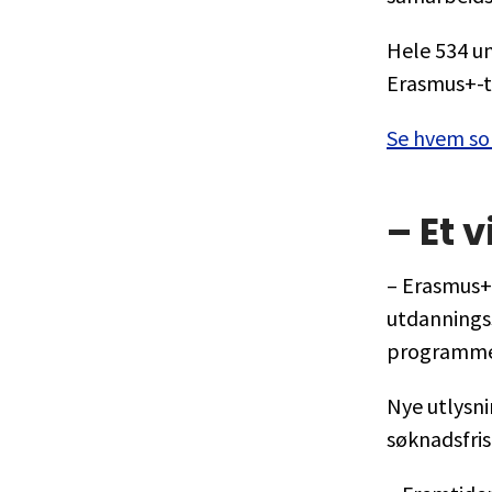
Hele 534 uni
Erasmus+-ti
Se hvem so
– Et 
– Erasmus+ 
utdanningss
programmet 
Nye utlysn
søknadsfris