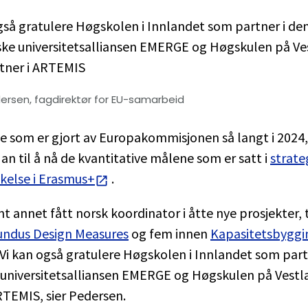
gså gratulere Høgskolen i Innlandet som partner i de
ske universitetsalliansen EMERGE og Høgskulen på Ve
tner i ARTEMIS
ersen, fagdirektør for EU-samarbeid
e som er gjort av Europakommisjonen så langt i 2024, v
 an til å nå de kvantitative målene som er satt i
strate
kelse i Erasmus+
.
ant annet fått norsk koordinator i åtte nye prosjekter, 
ndus Design Measures
og fem innen
Kapasitetsbyggin
 Vi kan også gratulere Høgskolen i Innlandet som part
 universitetsalliansen EMERGE og Høgskulen på Vest
RTEMIS, sier Pedersen.