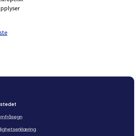
opplyser
ste
stedet
rnfråsegn
lighetserklæring