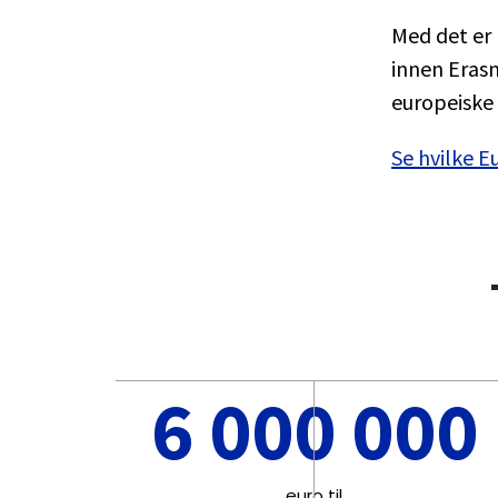
Med det er 
innen Erasm
europeiske
Se hvilke E
6 000 000
euro til