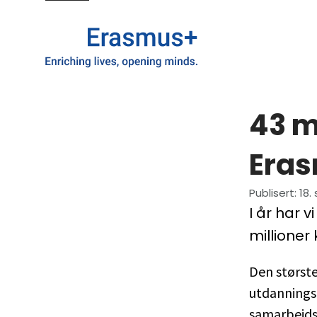
43 mi
Era
Publisert
:
18.
I år har v
millioner 
Den største
utdanningsl
samarbeids