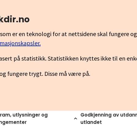
kdir.no
som er en teknologi for at nettsidene skal fungere o
rmasjonskapsler.
asert på statistikk. Statistikken knyttes ikke til en en
 og fungere trygt. Disse må være på.
ram, utlysninger og
Godkjenning av utdann
angementer
utlandet