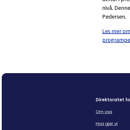
nivå. Denne
Pedersen.
Les mer om
programper
Direktoratet 
Om oss
Hva gjør vi