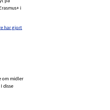
yt på
 Erasmus+ i
e har gjort
ke om midler
I disse