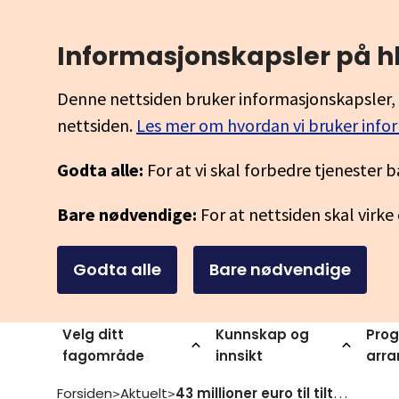
Informasjonskapsler på h
Denne nettsiden bruker informasjonskapsler, 
nettsiden.
Les mer om hvordan vi bruker info
Godta alle:
For at vi skal forbedre tjenester b
Bare nødvendige:
For at nettsiden skal virke
Godta alle
Bare nødvendige
Velg ditt
Kunnskap og
Prog
fagområde
innsikt
arr
Forsiden
Aktuelt
43 millioner euro til tiltak innen erasmus
>
>