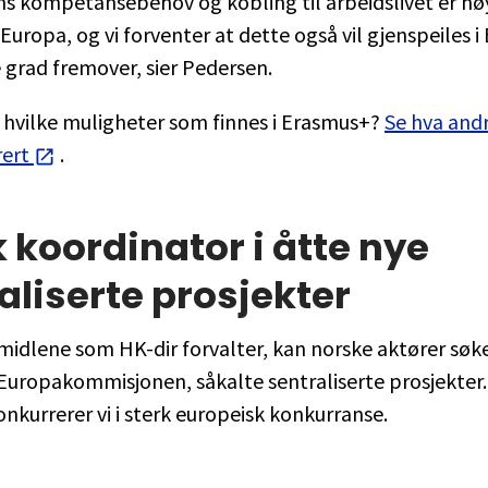
s kompetansebehov og kobling til arbeidslivet er hø
Europa, og vi forventer at dette også vil gjenspeiles i
 grad fremover, sier Pedersen.
 hvilke muligheter som finnes i Erasmus+?
Se hva andr
rert
.
 koordinator i åtte nye
aliserte prosjekter
il midlene som HK-dir forvalter, kan norske aktører sø
 Europakommisjonen, såkalte sentraliserte prosjekter. 
onkurrerer vi i sterk europeisk konkurranse.