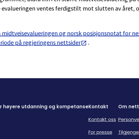
 evalueringen ventes ferdigstilt mot slutten av året, 
 midtveisevalueringen og norsk posisjonsnotat for ne
iode på regjeringens nettsider
.
for høyere utdanning og kompetanse
Kontakt
Om nett
Kontakt oss
Personve
For presse
Tilgjenge