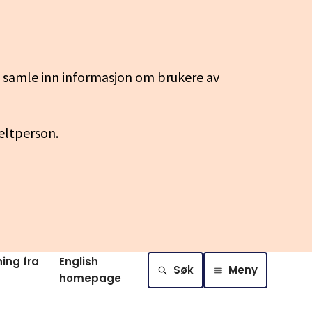
g samle inn informasjon om brukere av
keltperson.
ing fra
English
Søk
Meny
homepage