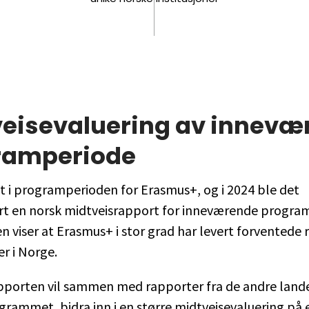
veisevaluering av innevæ
ramperiode
dt i programperioden for Erasmus+, og i 2024 ble det
t en norsk midtveisrapport for inneværende progra
n viser at Erasmus+ i stor grad har levert forventede 
er i Norge.
pporten vil sammen med rapporter fra de andre lan
ogrammet, bidra inn i en større midtveisevaluering på