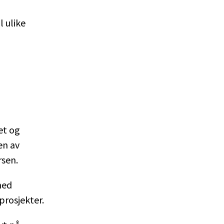
l ulike
et og
en av
rsen.
med
prosjekter.