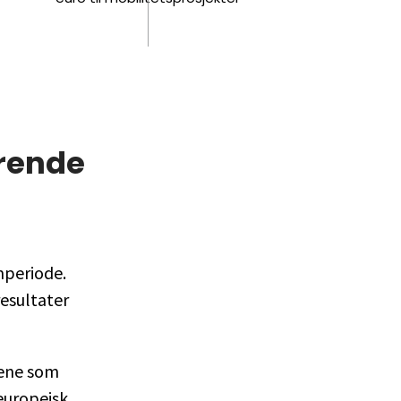
rende
mperiode.
resultater
dene som
 europeisk