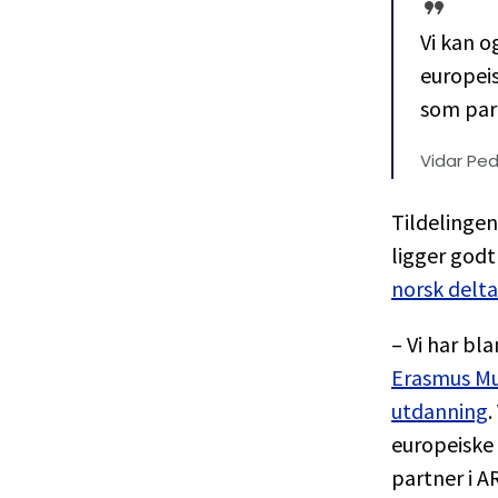
Vi kan o
europei
som par
Vidar Ped
Tildelingen
ligger godt
norsk delta
– Vi har bl
Erasmus Mu
utdanning
.
europeiske
partner i A