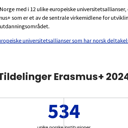
Norge med i 12 ulike europeiske universitetsallianser, 
us+ som er et av de sentrale virkemidlene for utvikli
 utdanningsområdet.
uropeiske universitetsallianser som har norsk deltakel
Tildelinger Erasmus+ 202
534
unike norske institusjoner