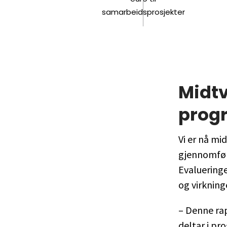
samarbeidsprosjekter
Midt
prog
Vi er nå mi
gjennomfør
Evalueringe
og virkning
– Denne ra
deltar i pr