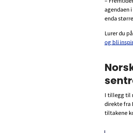
– Fremtiden
agendaen i 
enda større
Lurer du på
og bli inspi
Norsk
sentr
I tillegg t
direkte fra
tiltakene k