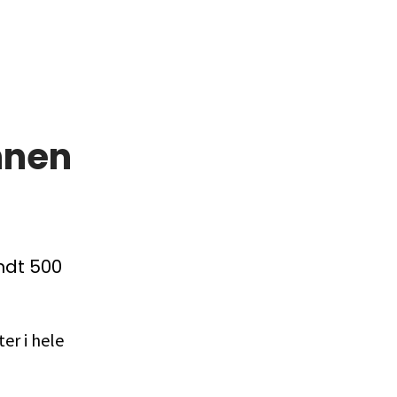
innen
undt 500
er i hele