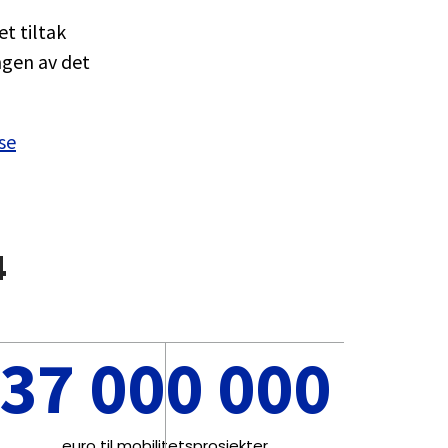
et tiltak
ngen av det
se
4
37 000 000
euro til mobilitetsprosjekter