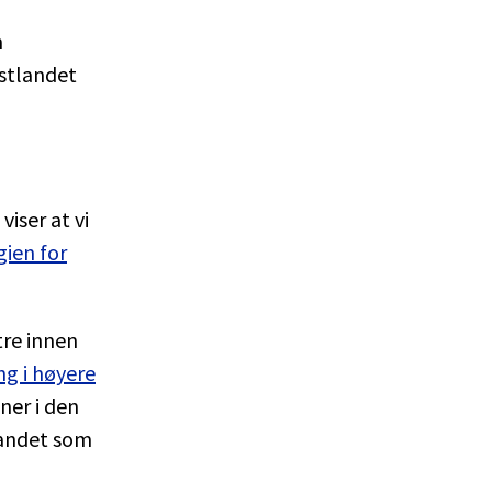
n
stlandet
iser at vi
gien for
tre innen
g i høyere
ner i den
landet som