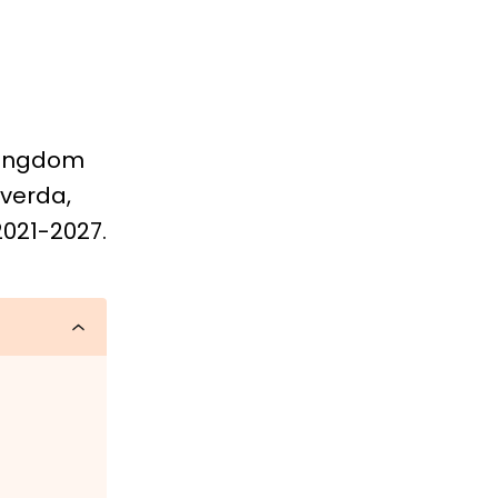
 ungdom
 verda,
2021-2027.