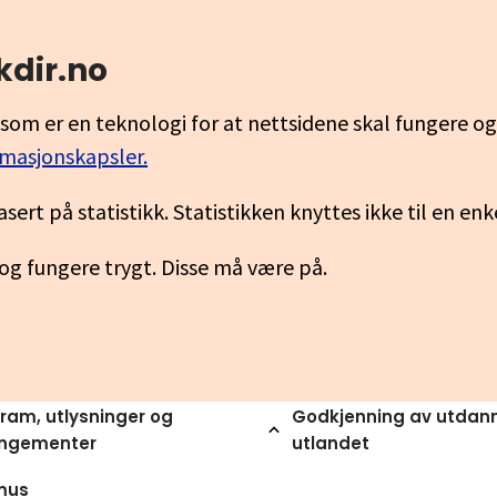
kdir.no
som er en teknologi for at nettsidene skal fungere o
rmasjonskapsler.
asert på statistikk. Statistikken knyttes ikke til en en
 og fungere trygt. Disse må være på.
ram, utlysninger og
Godkjenning av utdann
angementer
utlandet
mus