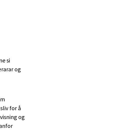
ne si
ærarar og
om
liv for å
visning og
anfor