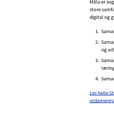
Måla er avg
store samfu
digital og 
Samar
Samar
og ar
Samarb
lærin
Samar
Les heile S
utdanning