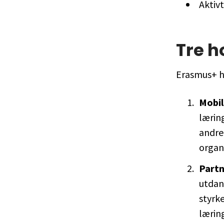
Aktiv
Tre h
Erasmus+ ha
Mobil
læring
andre 
organi
Partn
utdann
styrk
lærin