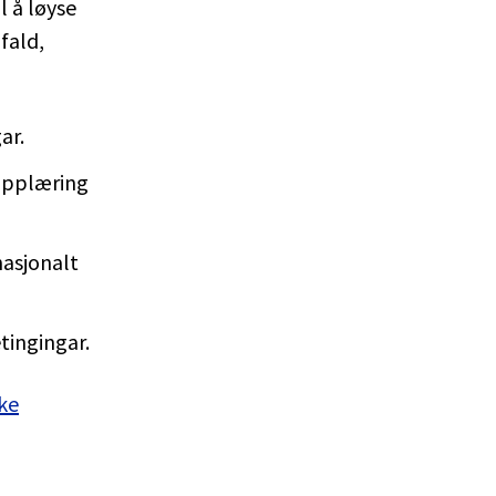
l å løyse
fald,
ar.
opplæring
nasjonalt
tingingar.
ske