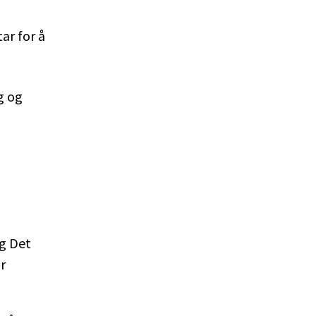
ar for å
g og
og Det
r