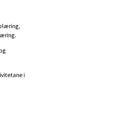
plæring,
æring.
 og
vitetane i