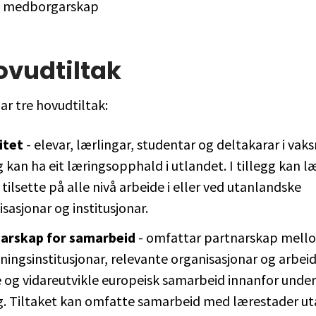
t medborgarskap
ovudtiltak
r tre hovudtiltak:
itet
- elevar, lærlingar, studentar og deltakarar i vaks
 kan ha eit læringsopphald i utlandet. I tillegg kan l
tilsette på alle nivå arbeide i eller ved utanlandske
sasjonar og institusjonar.
arskap for samarbeid
- omfattar partnarskap mell
ingsinstitusjonar, relevante organisasjonar og arbeids
e og vidareutvikle europeisk samarbeid innanfor under
g. Tiltaket kan omfatte samarbeid med lærestader ut