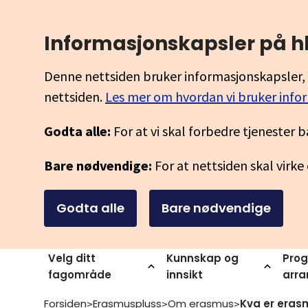
Informasjonskapsler på h
Denne nettsiden bruker informasjonskapsler, 
nettsiden.
Les mer om hvordan vi bruker info
Godta alle:
For at vi skal forbedre tjenester b
Bare nødvendige:
For at nettsiden skal virke
Godta alle
Bare nødvendige
Velg ditt
Kunnskap og
Prog
fagområde
innsikt
arr
Forsiden
Erasmuspluss
Om erasmus
Kva er eras
>
>
>