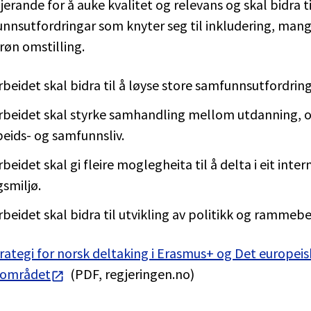
jerande for å auke kvalitet og relevans og skal bidra ti
nnsutfordringar som knyter seg til inkludering, mang
grøn omstilling.
beidet skal bidra til å løyse store samfunnsutfordring
beidet skal styrke samhandling mellom utdanning, 
beids- og samfunnsliv.
eidet skal gi fleire moglegheita til å delta i eit inter
gsmiljø.
beidet skal bidra til utvikling av politikk og rammebe
trategi for norsk deltaking i Erasmus+ og Det europei
sområdet
(PDF, regjeringen.no)