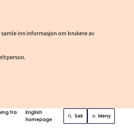
g samle inn informasjon om brukere av
keltperson.
ing fra
English
Søk
Meny
homepage