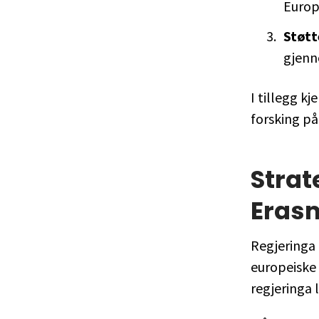
Europ
Støtt
gjenn
I tillegg k
forsking på
Strat
Eras
Regjeringa 
europeiske
regjeringa 