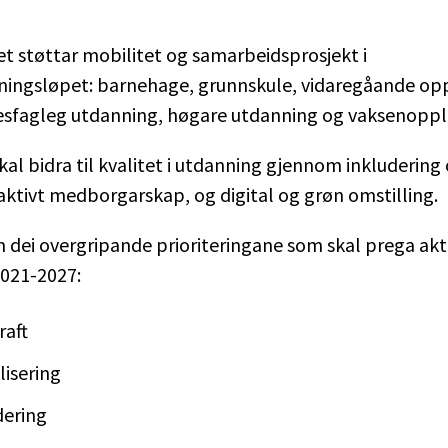
 støttar mobilitet og samarbeidsprosjekt i
nningsløpet: barnehage, grunnskule, vidaregåande op
esfagleg utdanning, høgare utdanning og vaksenoppl
al bidra til kvalitet i utdanning gjennom inkludering
ktivt medborgarskap, og digital og grøn omstilling.
 dei overgripande prioriteringane som skal prega akti
021-2027:
raft
lisering
dering