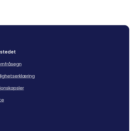
stedet
rnfråsegn
lighetserklæring
jonskapsler
te