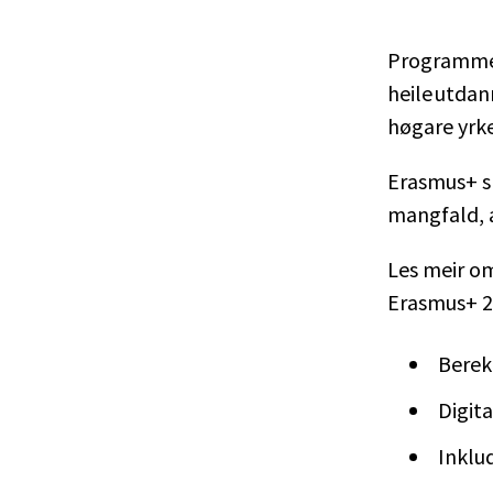
Programmet
heile utda
høgare yrk
Erasmus+ sk
mangfald, a
Les meir om
Erasmus+ 2
Berek
Digita
Inklu