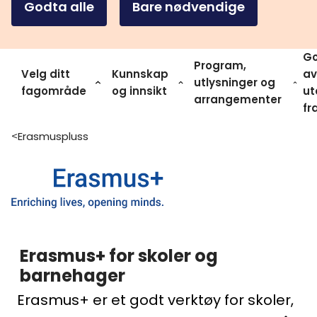
Godta alle
Bare nødvendige
Go
Program,
Velg ditt
Kunnskap
av
utlysninger og
fagområde
og innsikt
ut
arrangementer
fr
Erasmuspluss
>
Erasmus+ for skoler og
barnehager
Erasmus+ er et godt verktøy for skoler,