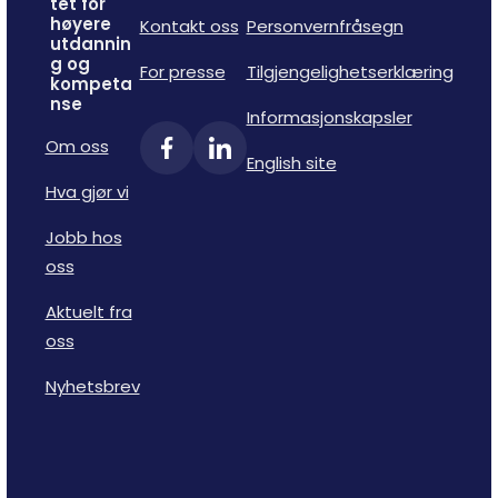
tet for
høyere
Kontakt oss
Personvernfråsegn
utdannin
g og
For presse
Tilgjengelighetserklæring
kompeta
nse
Informasjonskapsler
Om oss
English site
Hva gjør vi
Jobb hos
oss
Aktuelt fra
oss
Nyhetsbrev