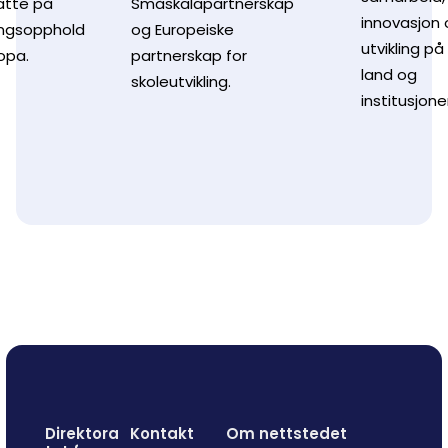
atte på
Småskalapartnerskap
innovasjon 
ingsopphold
og Europeiske
utvikling på
ropa.
partnerskap for
land og
skoleutvikling.
institusjoner
Direktora
Kontakt
Om nettstedet