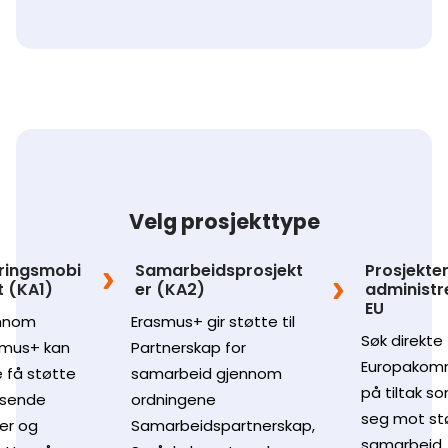
Velg prosjekttype
ringsmobi
Samarbeidsprosjekt
Prosjekte
et (KA1)
er (KA2)
administr
EU
nnom
Erasmus+ gir støtte til
Søk direkte t
smus+ kan
Partnerskap for
Europakom
 få støtte
samarbeid gjennom
på tiltak s
å sende
ordningene
seg mot st
er og
Samarbeidspartnerskap,
samarbeid,