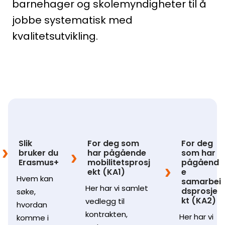
barnehager og skolemyndigheter til å
jobbe systematisk med
kvalitetsutvikling.
Slik
For deg som
For deg
bruker du
har pågående
som har
Erasmus+
mobilitetsprosj
pågåend
ekt (KA1)
e
Hvem kan
samarbei
Her har vi samlet
dsprosje
søke,
kt (KA2)
vedlegg til
hvordan
kontrakten,
Her har vi
komme i