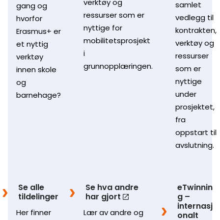
verktøy og
samlet
gang og
ressurser som er
vedlegg til
hvorfor
nyttige for
kontrakten,
Erasmus+ er
mobilitetsprosjekt
verktøy og
et nyttig
i
ressurser
verktøy
grunnopplæringen.
som er
innen skole
nyttige
og
under
barnehage?
prosjektet,
fra
oppstart til
avslutning.
Se alle
Se hva andre
eTwinnin
tildelinger
har gjort
g –
internasj
Her finner
Lær av andre og
onalt