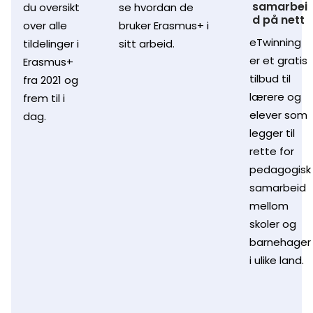
samarbei
du oversikt
se hvordan de
d på nett
over alle
bruker Erasmus+ i
eTwinning
tildelinger i
sitt arbeid.
er et gratis
Erasmus+
tilbud til
fra 2021 og
lærere og
frem til i
elever som
dag.
legger til
rette for
pedagogisk
samarbeid
mellom
skoler og
barnehager
i ulike land.