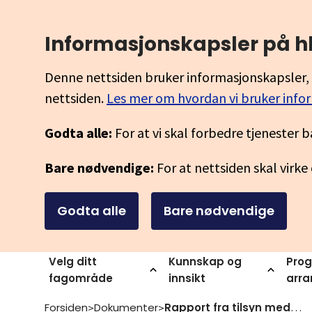
Informasjonskapsler på h
Denne nettsiden bruker informasjonskapsler, 
nettsiden.
Les mer om hvordan vi bruker info
Godta alle:
For at vi skal forbedre tjenester b
Bare nødvendige:
For at nettsiden skal virke
Godta alle
Bare nødvendige
Velg ditt
Kunnskap og
Prog
fagområde
innsikt
arr
Forsiden
Dokumenter
Rapport fra tilsyn med prosjekt ka1589 kompetansepluss arbeid 2019 stiftelsen mangfold i arbeidslivet mia 11 05 2021
>
>