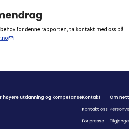
mendrag
r behov for denne rapporten, ta kontakt med oss på
.no
for høyere utdanning og kompetanse
Kontakt
Om nett
Kontakt oss
Personve
For presse
Tilgjenge