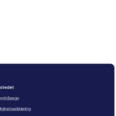
stedet
rnfråsegn
lighetserklæring