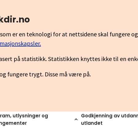
kdir.no
som er en teknologi for at nettsidene skal fungere o
rmasjonskapsler.
asert på statistikk. Statistikken knyttes ikke til en en
 og fungere trygt. Disse må være på.
ram, utlysninger og
Godkjenning av utdann
angementer
utlandet