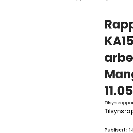
Rapp
KA1
arbe
Mang
11.0
Tilsynsrappo
Tilsynsr
Publisert
:
1