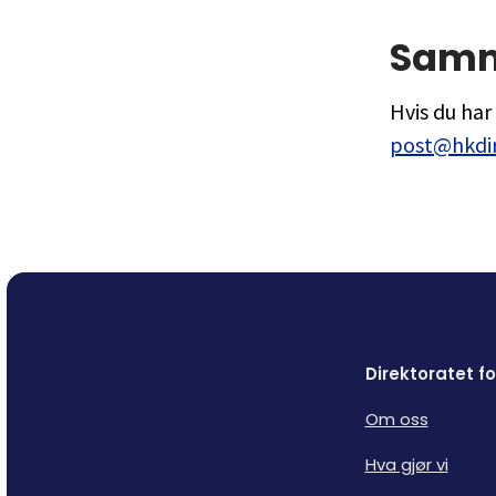
Sam
Hvis du ha
post@hkdir
Direktoratet 
Om oss
Hva gjør vi