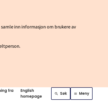
g samle inn informasjon om brukere av
keltperson.
ing fra
English
Søk
Meny
homepage