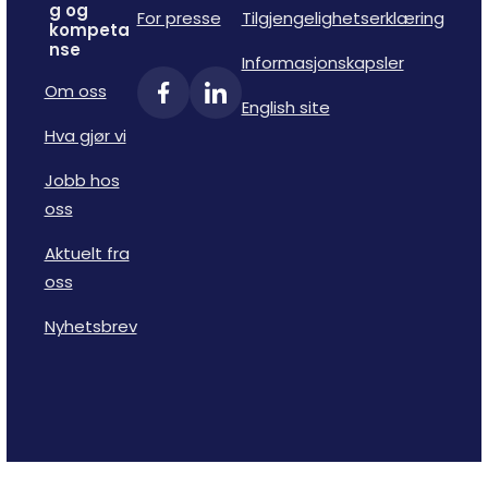
g og
For presse
Tilgjengelighetserklæring
kompeta
nse
Informasjonskapsler
Om oss
English site
Hva gjør vi
Jobb hos
oss
Aktuelt fra
oss
Nyhetsbrev