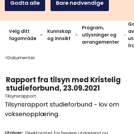
Godta alle
Bare nødvendige
Go
Program,
Velg ditt
Kunnskap
av
utlysninger og
fagområde
og innsikt
ut
arrangementer
fr
Dokumenter
>
Rapport fra tilsyn med Kristelig
studieforbund, 23.09.2021
Tilsynsrapport
Tilsynsrapport studieforbund - lov om
voksenopplæring.
Utgiver
:
Direktoratet for høyere utdanning og