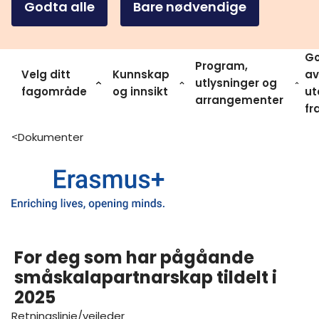
Godta alle
Bare nødvendige
Go
Program,
Velg ditt
Kunnskap
av
utlysninger og
fagområde
og innsikt
ut
arrangementer
fr
Dokumenter
>
For deg som har pågåande
småskalapartnarskap tildelt i
2025
Retningslinje/veileder