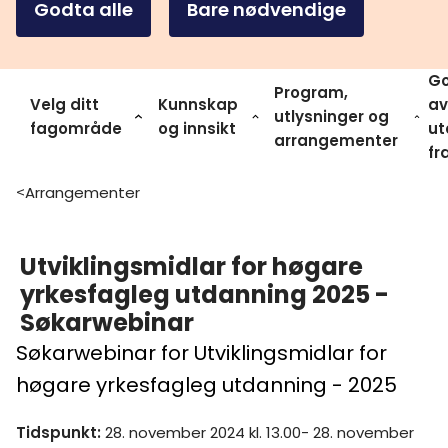
Godta alle
Bare nødvendige
Go
Program,
Velg ditt
Kunnskap
av
utlysninger og
fagområde
og innsikt
ut
arrangementer
fr
Arrangementer
>
Utviklingsmidlar for høgare
yrkesfagleg utdanning 2025 -
Søkarwebinar
Søkarwebinar for Utviklingsmidlar for
høgare yrkesfagleg utdanning - 2025
Tidspunkt
:
28. november 2024 kl. 13.00- 28. november