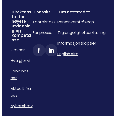
Direktora
Kontakt
Om nettstedet
tet for
høyere
Kontakt oss
Personvernfråsegn
utdannin
g og
For presse
Tilgjengelighetserklæring
kompeta
nse
Informasjonskapsler
Om oss
English site
Hva gjør vi
Jobb hos
oss
Aktuelt fra
oss
Nyhetsbrev