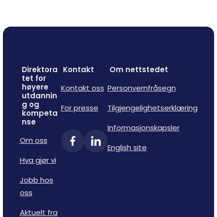
Direktora
Kontakt
Om nettstedet
tet for
høyere
Kontakt oss
Personvernfråsegn
utdannin
g og
For presse
Tilgjengelighetserklæring
kompeta
nse
Informasjonskapsler
Om oss
English site
Hva gjør vi
Jobb hos
oss
Aktuelt fra