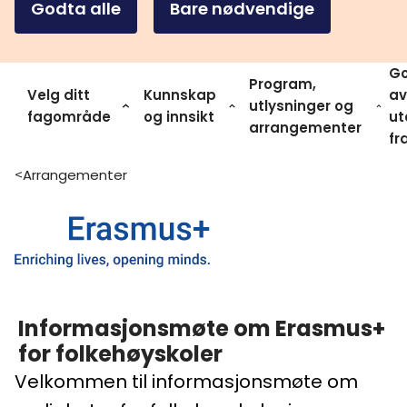
Godta alle
Bare nødvendige
Go
Program,
Velg ditt
Kunnskap
av
utlysninger og
fagområde
og innsikt
ut
arrangementer
fr
Arrangementer
>
Informasjonsmøte om Erasmus+
for folkehøyskoler
Velkommen til informasjonsmøte om