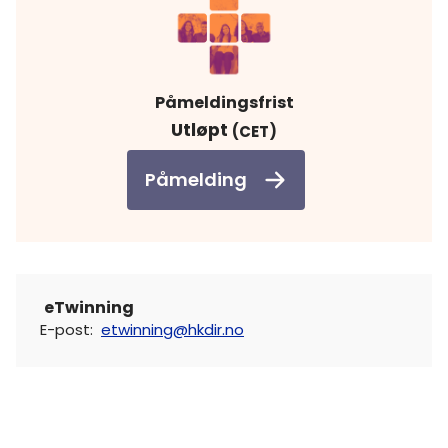
Påmeldingsfrist
Utløpt
(CET)
Påmelding
eTwinning
E-post
:
etwinning@hkdir.no