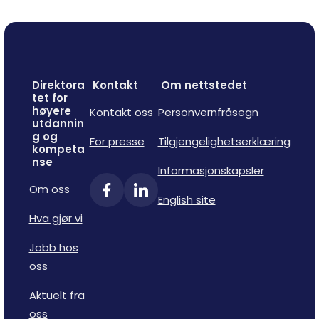
Direktora
Kontakt
Om nettstedet
tet for
høyere
Kontakt oss
Personvernfråsegn
utdannin
g og
For presse
Tilgjengelighetserklæring
kompeta
nse
Informasjonskapsler
Om oss
English site
Hva gjør vi
Jobb hos
oss
Aktuelt fra
oss