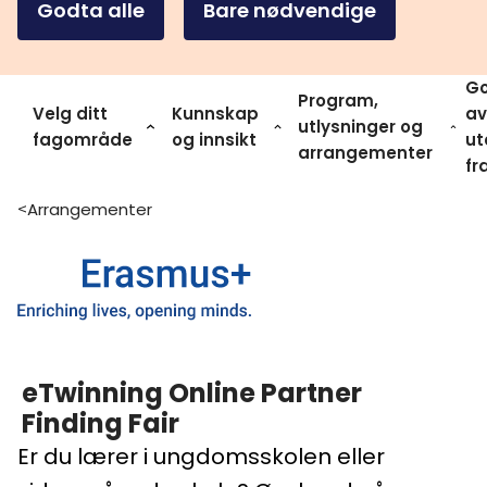
Godta alle
Bare nødvendige
Go
Program,
Velg ditt
Kunnskap
av
utlysninger og
fagområde
og innsikt
ut
arrangementer
fr
Arrangementer
>
eTwinning Online Partner
Finding Fair
Er du lærer i ungdomsskolen eller