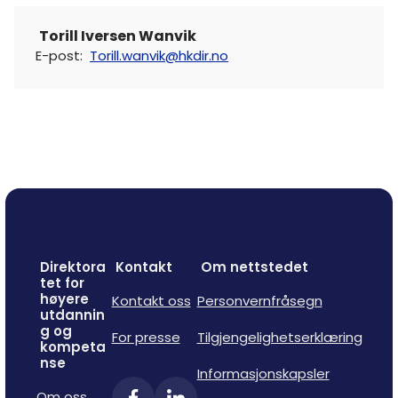
Torill Iversen Wanvik
E-post
:
Torill.wanvik@hkdir.no
Direktora
Kontakt
Om nettstedet
tet for
høyere
Kontakt oss
Personvernfråsegn
utdannin
g og
For presse
Tilgjengelighetserklæring
kompeta
nse
Informasjonskapsler
Om oss