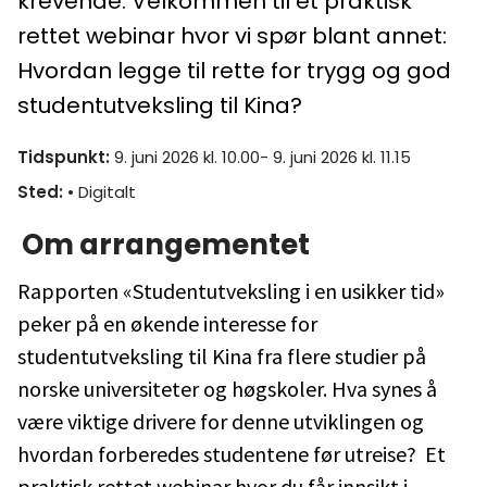
krevende. Velkommen til et praktisk
rettet webinar hvor vi spør blant annet:
Hvordan legge til rette for trygg og god
studentutveksling til Kina?
Tidspunkt
:
9. juni 2026 kl. 10.00- 9. juni 2026 kl. 11.15
Sted
:
• Digitalt
Om arrangementet
Rapporten «Studentutveksling i en usikker tid»
peker på en økende interesse for
studentutveksling til Kina fra flere studier på
norske universiteter og høgskoler. Hva synes å
være viktige drivere for denne utviklingen og
hvordan forberedes studentene før utreise? Et
praktisk rettet webinar hvor du får innsikt i