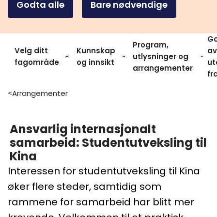
Godta alle
Bare nødvendige
Go
Program,
Velg ditt
Kunnskap
av
utlysninger og
fagområde
og innsikt
ut
arrangementer
fr
Arrangementer
>
Ansvarlig internasjonalt
samarbeid: Studentutveksling til
Kina
Interessen for studentutveksling til Kina
øker flere steder, samtidig som
rammene for samarbeid har blitt mer