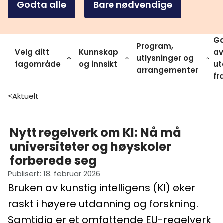
Godta alle
Bare nødvendige
Go
Program,
Velg ditt
Kunnskap
av
utlysninger og
fagområde
og innsikt
ut
arrangementer
fr
Aktuelt
>
Nytt regelverk om KI: Nå må
universiteter og høyskoler
forberede seg
Publisert
:
18. februar 2026
Bruken av kunstig intelligens (KI) øker
raskt i høyere utdanning og forskning.
Samtidig er et omfattende EU-regelverk