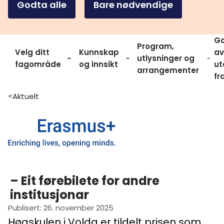
Godta alle
Bare nødvendige
Go
Program,
Velg ditt
Kunnskap
av
utlysninger og
fagområde
og innsikt
ut
arrangementer
fr
Aktuelt
>
– Eit førebilete for andre
institusjonar
Publisert
:
26. november 2025
Høgskulen i Volda er tildelt prisen som