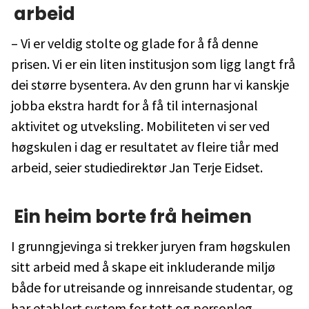
arbeid
– Vi er veldig stolte og glade for å få denne
prisen. Vi er ein liten institusjon som ligg langt frå
dei større bysentera. Av den grunn har vi kanskje
jobba ekstra hardt for å få til internasjonal
aktivitet og utveksling. Mobiliteten vi ser ved
høgskulen i dag er resultatet av fleire tiår med
arbeid, seier studiedirektør Jan Terje Eidset.
Ein heim borte frå heimen
I grunngjevinga si trekker juryen fram høgskulen
sitt arbeid med å skape eit inkluderande miljø
både for utreisande og innreisande studentar, og
har etablert system for tett og personleg