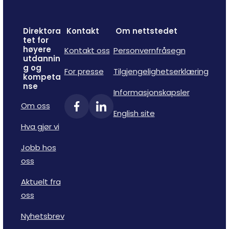
Direktora
Kontakt
Om nettstedet
tet for
høyere
Kontakt oss
Personvernfråsegn
utdannin
g og
For presse
Tilgjengelighetserklæring
kompeta
nse
Informasjonskapsler
Om oss
English site
Hva gjør vi
Jobb hos
oss
Aktuelt fra
oss
Nyhetsbrev