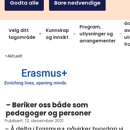
Godta alle
Bare nødvendige
Go
Program,
Velg ditt
Kunnskap
av
utlysninger og
fagområde
og innsikt
ut
arrangementer
fr
Aktuelt
>
– Beriker oss både som
pedagoger og personer
Publisert
:
12. desember 2021
– Å delta i Erasmus+ påvirker hvordan vi