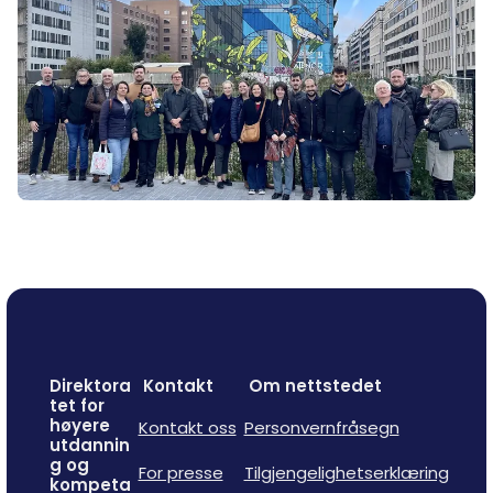
Direktora
Kontakt
Om nettstedet
tet for
høyere
Kontakt oss
Personvernfråsegn
utdannin
g og
For presse
Tilgjengelighetserklæring
kompeta