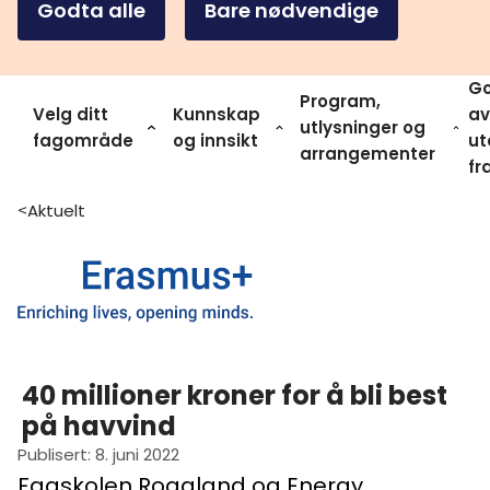
Godta alle
Bare nødvendige
Go
Program,
Velg ditt
Kunnskap
av
utlysninger og
fagområde
og innsikt
ut
arrangementer
fr
Aktuelt
>
40 millioner kroner for å bli best
på havvind
Publisert
:
8. juni 2022
Fagskolen Rogaland og Energy