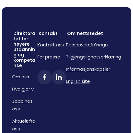
Direktora
Kontakt
Om nettstedet
tet for
høyere
Kontakt oss
Personvernfråsegn
utdannin
g og
For presse
Tilgjengelighetserklæring
kompeta
nse
Informasjonskapsler
Om oss
English site
Hva gjør vi
Jobb hos
oss
Aktuelt fra
oss