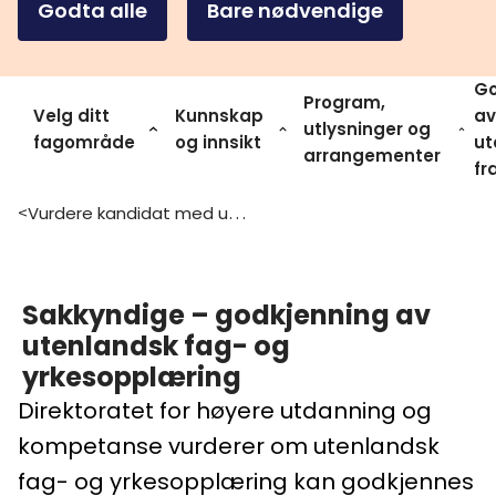
Godta alle
Bare nødvendige
Go
Program,
Velg ditt
Kunnskap
av
utlysninger og
fagområde
og innsikt
ut
arrangementer
fr
Vurdere kandidat med utenlandsk utdanning
>
Sakkyndige – godkjenning av
utenlandsk fag- og
yrkesopplæring
Direktoratet for høyere utdanning og
kompetanse vurderer om utenlandsk
fag- og yrkesopplæring kan godkjennes