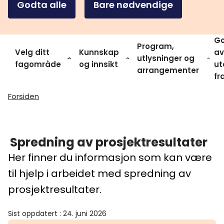
Godta alle
Bare nødvendige
Go
Program,
Velg ditt
Kunnskap
av
utlysninger og
fagområde
og innsikt
ut
arrangementer
fr
Forsiden
Spredning av prosjektresultater
Her finner du informasjon som kan være
til hjelp i arbeidet med spredning av
prosjektresultater.
Sist oppdatert
:
24. juni 2026