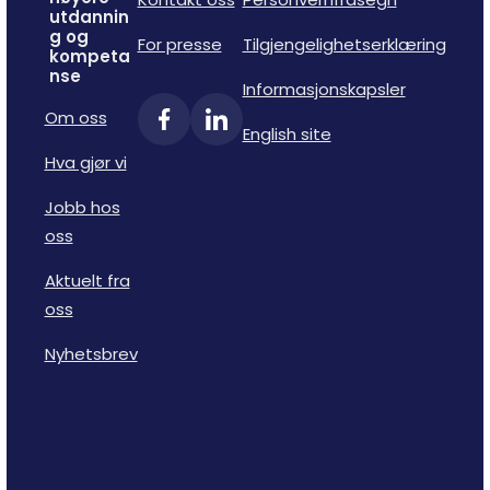
utdannin
g og
For presse
Tilgjengelighetserklæring
kompeta
nse
Informasjonskapsler
Om oss
English site
Hva gjør vi
Jobb hos
oss
Aktuelt fra
oss
Nyhetsbrev