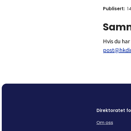
Publisert
:
1
Sam
Hvis du ha
post@hkdir
Direktoratet 
Om oss