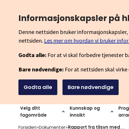
Informasjonskapsler på h
Denne nettsiden bruker informasjonskapsler, 
nettsiden.
Les mer om hvordan vi bruker info
Godta alle:
For at vi skal forbedre tjenester b
Bare nødvendige:
For at nettsiden skal virke
Godta alle
Bare nødvendige
Velg ditt
Kunnskap og
Prog
fagområde
innsikt
arr
Forsiden
Dokumenter
Rapport fra tilsyn med prosjekt kf151 kompetansepluss frivillighet 2019 stiftelsen mangfold i arbeidslivet mia 11 05 2021
>
>