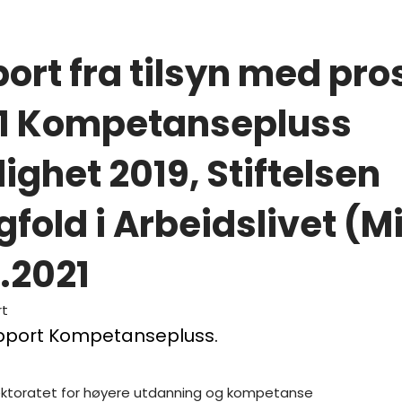
ort fra tilsyn med pro
1 Kompetansepluss
llighet 2019, Stiftelsen
fold i Arbeidslivet (M
5.2021
rt
apport Kompetansepluss.
ektoratet for høyere utdanning og kompetanse