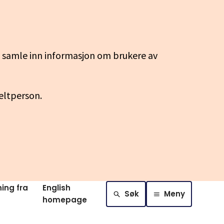
g samle inn informasjon om brukere av
keltperson.
ing fra
English
Søk
Meny
homepage