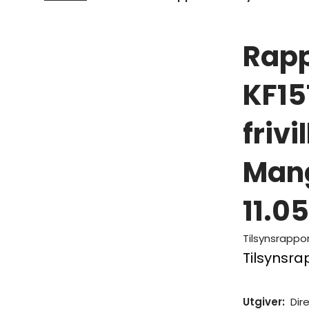
Rapp
KF15
frivi
Mang
11.0
Tilsynsrappo
Tilsynsr
Utgiver
:
Dir