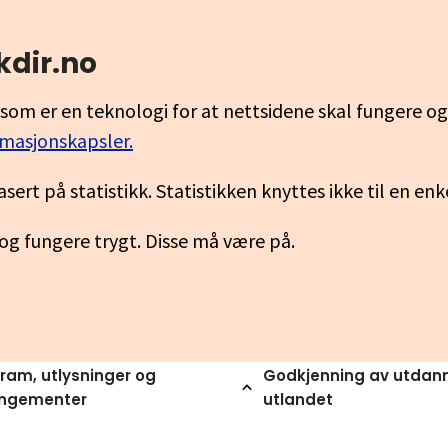
kdir.no
som er en teknologi for at nettsidene skal fungere o
rmasjonskapsler.
asert på statistikk. Statistikken knyttes ikke til en en
 og fungere trygt. Disse må være på.
ram, utlysninger og
Godkjenning av utdann
angementer
utlandet