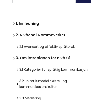
1.
Innledning
2.
Nivåene i Rammeverket
2.1
Avansert og effektiv språkbruk
3.
Om læreplanen for nivå C1
3.1
Kategorier for språklig kommunikasjon
3.2
En multimodal skrifts- og
kommunikasjonskultur
3.3
Mediering