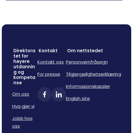
Direktora
Kontakt
Om nettstedet
tet for
høyere
Kontakt oss
Personvernfråsegn
utdannin
g og
For presse
Tilgjengelighetserklæring
kompeta
nse
Informasjonskapsler
Om oss
English site
Hva gjør vi
Jobb hos
oss