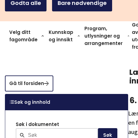
Godta alle
Bare nødvendige
Go
Program,
Velg ditt
Kunnskap
av
utlysninger og
fagområde
og innsikt
ut
arrangementer
fr
Læ
in
Gå til forsiden
6.
Søk og innhold
Lær
en f
Søk i dokumentet
aug
Søk