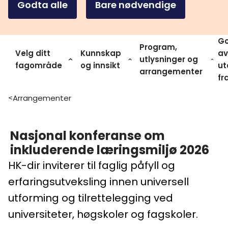
Godta alle
Bare nødvendige
Go
Program,
Velg ditt
Kunnskap
av
utlysninger og
fagområde
og innsikt
ut
arrangementer
fr
Arrangementer
>
Nasjonal konferanse om
inkluderende læringsmiljø 2026
HK-dir inviterer til faglig påfyll og
erfaringsutveksling innen universell
utforming og tilrettelegging ved
universiteter, høgskoler og fagskoler.