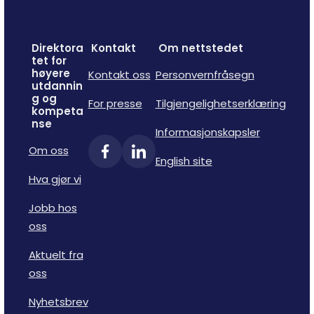
Direktora
Kontakt
Om nettstedet
tet for
høyere
Kontakt oss
Personvernfråsegn
utdannin
g og
For presse
Tilgjengelighetserklæring
kompeta
nse
Informasjonskapsler
Om oss
English site
Hva gjør vi
Jobb hos
oss
Aktuelt fra
oss
Nyhetsbrev